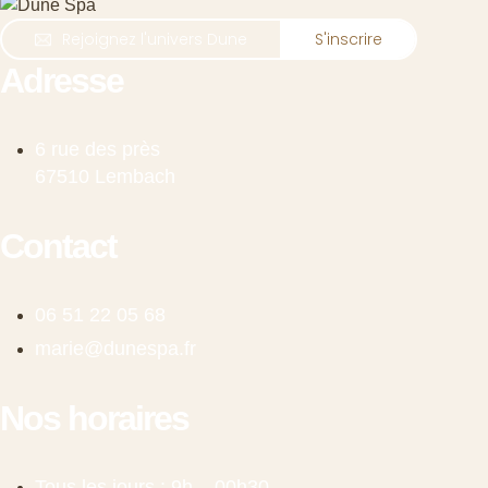
Rejoignez l'univers Dune
S'inscrire
Adresse
6 rue des près
67510 Lembach
Contact
06 51 22 05 68
marie@dunespa.fr
Nos horaires
Tous les jours : 9h – 00h30