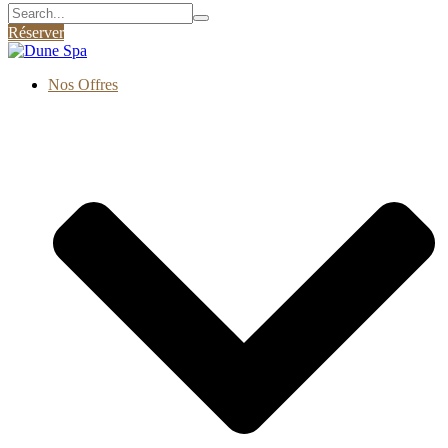
Search
for:
Réserver
Nos Offres