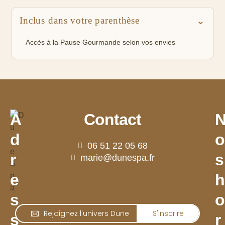
Inclus dans votre parenthèse
⌄
Accès à la Pause Gourmande selon vos envies
A
Contact
d
o
06 51 22 05 68
r
s
marie@dunespa.fr
e
h
s
o
Rejoignez l'univers Dune
S'inscrire
s
r